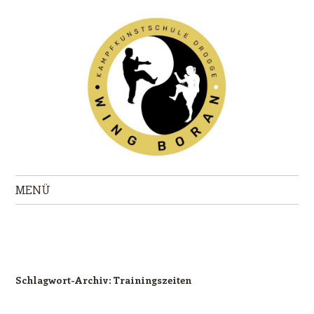
Kampfkunstschule Drogge
Wing Boran Göttingen
MENÜ
Zum Inhalt springen
Schlagwort-Archiv:
Trainingszeiten